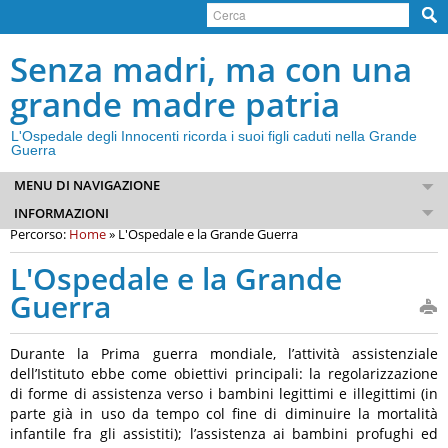
Senza madri, ma con una
grande madre patria
L'Ospedale degli Innocenti ricorda i suoi figli caduti nella Grande
Guerra
MENU DI NAVIGAZIONE
PRESENTAZIONE
INFORMAZIONI
Percorso:
Home
»
L'Ospedale e la Grande Guerra
L'OSPEDALE E LA GRANDE GUERRA
PERCORSI DELLA MEMORIA
L'Ospedale e la Grande
LE IMMAGINI
Guerra
SPIGOLATURE
DOCUMENTAZIONE
Durante la Prima guerra mondiale, l’attività assistenziale
CI AVETE INVIATO
dell’Istituto ebbe come obiettivi principali: la regolarizzazione
di forme di assistenza verso i bambini legittimi e illegittimi (in
parte già in uso da tempo col fine di diminuire la mortalità
infantile fra gli assistiti); l’assistenza ai bambini profughi ed