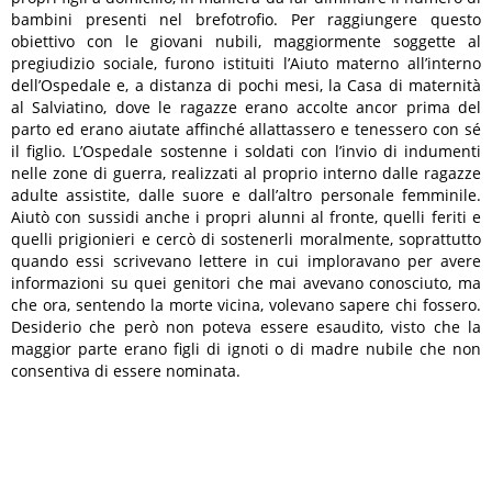
bambini presenti nel brefotrofio. Per raggiungere questo
obiettivo con le giovani nubili, maggiormente soggette al
pregiudizio sociale, furono istituiti l’Aiuto materno all’interno
dell’Ospedale e, a distanza di pochi mesi, la Casa di maternità
al Salviatino, dove le ragazze erano accolte ancor prima del
parto ed erano aiutate affinché allattassero e tenessero con sé
il figlio. L’Ospedale sostenne i soldati con l’invio di indumenti
nelle zone di guerra, realizzati al proprio interno dalle ragazze
adulte assistite, dalle suore e dall’altro personale femminile.
Aiutò con sussidi anche i propri alunni al fronte, quelli feriti e
quelli prigionieri e cercò di sostenerli moralmente, soprattutto
quando essi scrivevano lettere in cui imploravano per avere
informazioni su quei genitori che mai avevano conosciuto, ma
che ora, sentendo la morte vicina, volevano sapere chi fossero.
Desiderio che però non poteva essere esaudito, visto che la
maggior parte erano figli di ignoti o di madre nubile che non
consentiva di essere nominata.