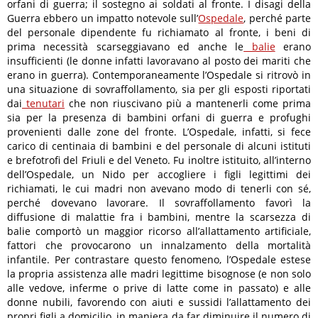
orfani di guerra; il sostegno ai soldati al fronte. I disagi della
Guerra ebbero un impatto notevole sull’
Ospedale
, perché parte
del personale dipendente fu richiamato al fronte, i beni di
prima necessità scarseggiavano ed anche le
balie
erano
insufficienti (le donne infatti lavoravano al posto dei mariti che
erano in guerra). Contemporaneamente l’Ospedale si ritrovò in
una situazione di sovraffollamento, sia per gli esposti riportati
dai
tenutari
che non riuscivano più a mantenerli come prima
sia per la presenza di bambini orfani di guerra e profughi
provenienti dalle zone del fronte. L’Ospedale, infatti, si fece
carico di centinaia di bambini e del personale di alcuni istituti
e brefotrofi del Friuli e del Veneto. Fu inoltre istituito, all’interno
dell’Ospedale, un Nido per accogliere i figli legittimi dei
richiamati, le cui madri non avevano modo di tenerli con sé,
perché dovevano lavorare. Il sovraffollamento favorì la
diffusione di malattie fra i bambini, mentre la scarsezza di
balie comportò un maggior ricorso all’allattamento artificiale,
fattori che provocarono un innalzamento della mortalità
infantile. Per contrastare questo fenomeno, l’Ospedale estese
la propria assistenza alle madri legittime bisognose (e non solo
alle vedove, inferme o prive di latte come in passato) e alle
donne nubili, favorendo con aiuti e sussidi l’allattamento dei
propri figli a domicilio, in maniera da far diminuire il numero di